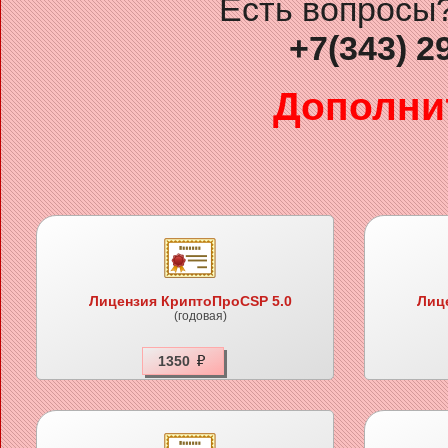
Есть вопросы?
+7(343) 2
Дополни
Лицензия КриптоПроCSP 5.0
Лиц
(годовая)
1350