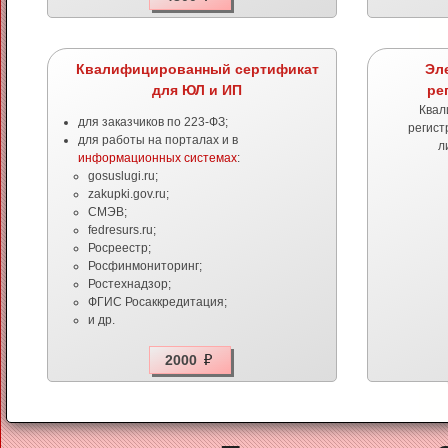
Квалифицированный сертификат
Эл
для ЮЛ и ИП
ре
Квал
для заказчиков по 223-ФЗ;
регист
для работы на порталах и в
л
информационных системах
:
gosuslugi.ru;
zakupki.gov.ru;
СМЭВ;
fedresurs.ru;
Росреестр;
Росфинмониторинг;
Ростехнадзор;
ФГИС Росаккредитация;
и др.
2000