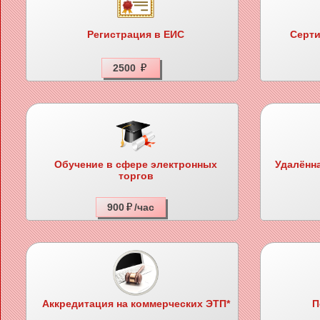
Регистрация в ЕИС
Серт
2500
Обучение в сфере электронных
Удалённа
торгов
900
/час
Аккредитация на коммерческих ЭТП*
П