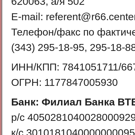
620063, а/я 502
E-mail: referent@r66.center
Телефон/факс по фактиче
(343) 295-18-95, 295-18-88
ИНН/КПП: 7841051711/66
ОГРН: 1177847005930
Банк: Филиал Банка ВТБ
р/с 405028104002800092
к/с 301018104000000009